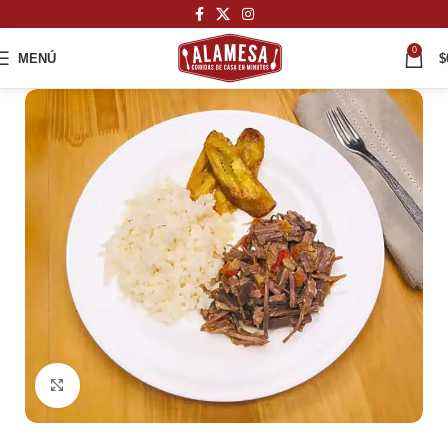
0
MENÚ
$
Haga Click para agrandar