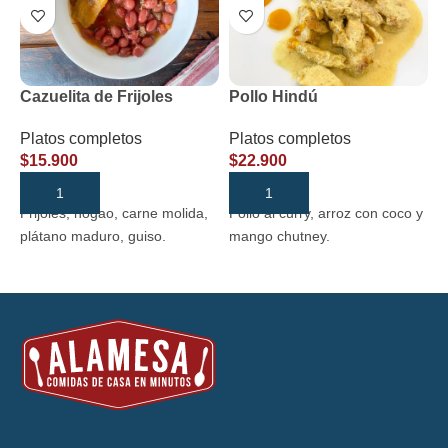
Cazuelita de Frijoles
Pollo Hindú
L
H
Platos completos
Platos completos
$
15.900
$
22.900
P
$
AÑADIR AL CARRITO
AÑADIR AL CARRITO
Frijoles, hogao, carne molida,
Pollo al curry, arroz con coco y
C
plátano maduro, guiso.
mango chutney.
t
q