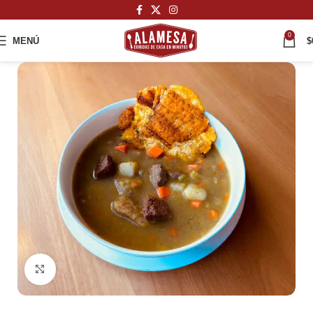
0
MENÚ
$
Haga Click para agrandar