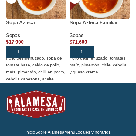
Sopa Azteca
Sopa Azteca Familiar
C
Sopas
Sopas
S
$
17.900
$
71.600
$
AÑADIR AL CARRITO
AÑADIR AL CARRITO
Pollo desmenuzado, sopa de
Pollo desmenuzado, tomates,
T
tomate base, caldo de pollo,
maíz, pimentón, chile. cebolla
u
maíz, pimentón, chilli en polvo,
y queso crema.
cebolla cabezona, aceite
vegetal- girasol y queso
crema.
Inicio
Sobre Alamesa
Menú
Locales y horarios