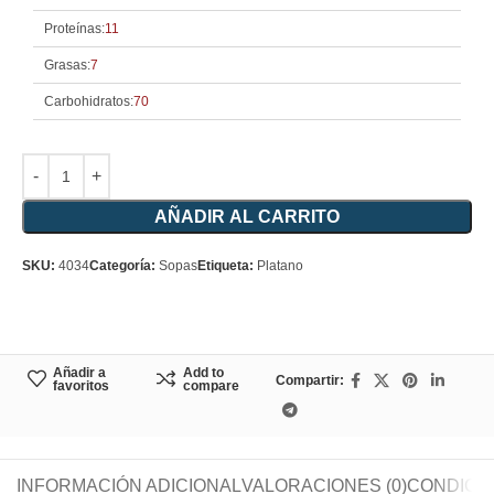
Proteínas:
11
Grasas:
7
Carbohidratos:
70
AÑADIR AL CARRITO
SKU:
4034
Categoría:
Sopas
Etiqueta:
Platano
Añadir a
Add to
Compartir:
favoritos
compare
INFORMACIÓN ADICIONAL
VALORACIONES (0)
CONDICIO